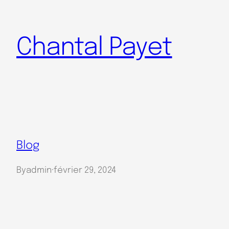
Aller
au
Chantal Payet
contenu
Blog
By
admin
·
février 29, 2024