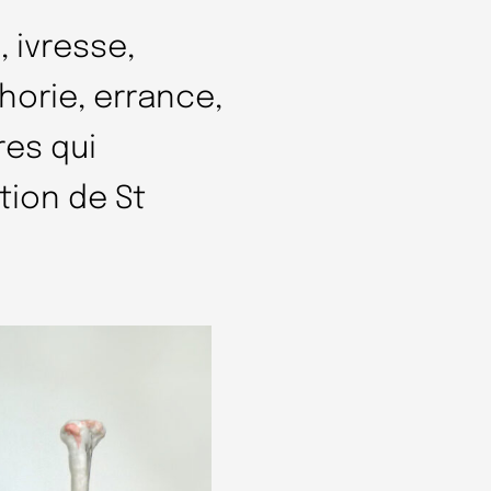
, ivresse,
phorie, errance,
res qui
tion de St