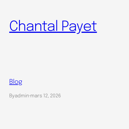
Aller
au
Chantal Payet
contenu
Blog
By
admin
·
mars 12, 2026